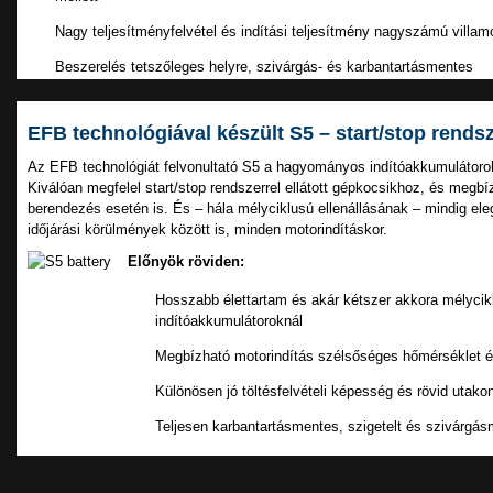
Nagy teljesítményfelvétel és indítási teljesítmény nagyszámú villa
Beszerelés tetszőleges helyre, szivárgás- és karbantartásmentes
EFB technológiával készült S5 – start/stop rend
Az EFB technológiát felvonultató S5 a hagyományos indítóakkumulátorok 
Kiválóan megfelel start/stop rendszerrel ellátott gépkocsikhoz, és megbí
berendezés esetén is. És – hála mélyciklusú ellenállásának – mindig ele
időjárási körülmények között is, minden motorindításkor.
Előnyök röviden:
Hosszabb élettartam és akár kétszer akkora mélycik
indítóakkumulátoroknál
Megbízható motorindítás szélsőséges hőmérséklet 
Különösen jó töltésfelvételi képesség és rövid utakon
Teljesen karbantartásmentes, szigetelt és szivárgá