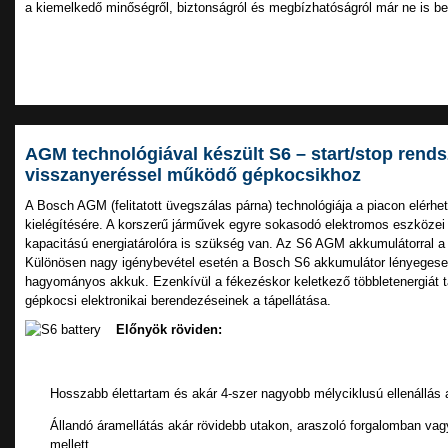
a kiemelkedő minőségről, biztonságról és megbízhatóságról már ne is be
AGM technológiával készült S6 – start/stop rends
visszanyeréssel működő gépkocsikhoz
A Bosch AGM (felitatott üvegszálas párna) technológiája a piacon elérh
kielégítésére. A korszerű járművek egyre sokasodó elektromos eszköze
kapacitású energiatárolóra is szükség van. Az S6 AGM akkumulátorral a 
Különösen nagy igénybevétel esetén a Bosch S6 akkumulátor lényegesen 
hagyományos akkuk. Ezenkívül a fékezéskor keletkező többletenergiát tá
gépkocsi elektronikai berendezéseinek a tápellátása.
Előnyök röviden:
Hosszabb élettartam és akár 4-szer nagyobb mélyciklusú ellenállá
Állandó áramellátás akár rövidebb utakon, araszoló forgalomban vag
mellett