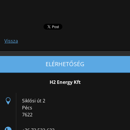
Vissza
ELÉRHETŐSÉG
H2 Energy Kft
Siklósi út 2
Pécs
7622