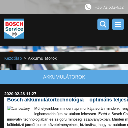
+36 72 532-632
Kezdőlap
>
Akkumulátorok
AKKUMULÁTOROK
2020.02.28 11:27
Bosch akkumulátortechnológia – optimális teljes
Műhelyeinkben mindennapi munkája során mindenki renget
leghamarabb újra az utakon lehessen. Ezért a Bosch Car
innovatív technológiában és szigorú minőségi szabványokban. Minden mod
különböző járműtípusok követelményeinek, biztosítva, hogy az autóban m