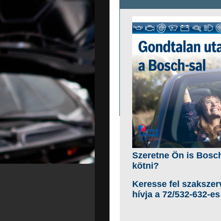
Szeretne Ön is Bosch
kötni?
Keresse fel szakszerv
hívja a 72/532-632-e