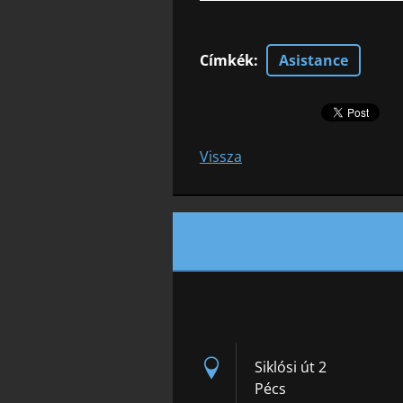
Címkék
:
Asistance
Vissza
Siklósi út 2
Pécs