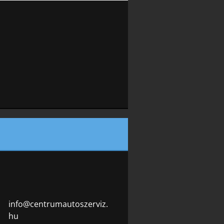
info@cen
trumauto
szerviz.
hu